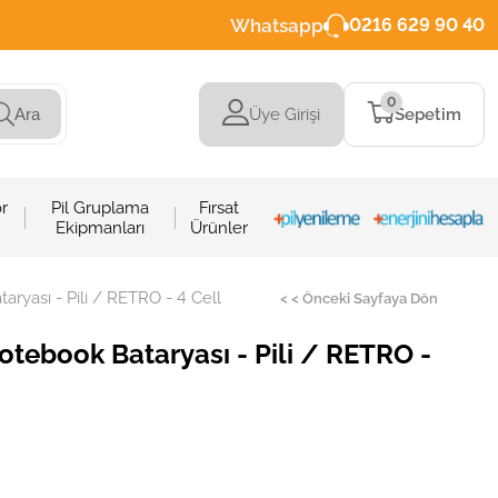
Whatsapp
0216 629 90 40
0
Üye Girişi
Sepetim
Ara
r
Pil Gruplama
Fırsat
Ekipmanları
Ürünler
yası - Pili / RETRO - 4 Cell
< < Önceki Sayfaya Dön
tebook Bataryası - Pili / RETRO -