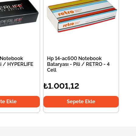
 Notebook
Hp 14-ac600 Notebook
ili / HYPERLIFE
Bataryası - Pili / RETRO - 4
Cell
2
₺1.001,12
te Ekle
Sepete Ekle