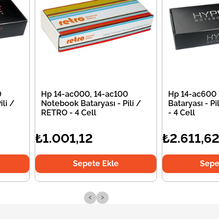
0
Hp 14-ac000, 14-ac100
Hp 14-ac600
li /
Notebook Bataryası - Pili /
Bataryası - P
RETRO - 4 Cell
- 4 Cell
₺1.001,12
₺2.611,6
Sepete Ekle
Sepe
‹
›