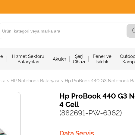
ve
Hizmet Sektörü
Şarj
Fener ve
Outdoo
Aküler
Bataryaları
Cihazı
Işıldak
Kamp
sı
HP Notebook Bataryası
Hp ProBook 440 G3 Notebook Batar
>
>
Hp ProBook 440 G3 No
4 Cell
(882691-PW-6362)
Data Servis