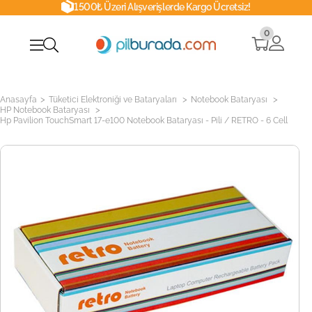
1500₺ Üzeri Alışverişlerde Kargo Ücretsiz!
0
>
>
>
Anasayfa
Tüketici Elektroniği ve Bataryaları
Notebook Bataryası
>
HP Notebook Bataryası
Hp Pavilion TouchSmart 17-e100 Notebook Bataryası - Pili / RETRO - 6 Cell