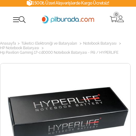
1500₺ Üzeri Alışverişlerde Kargo Ücretsiz!
0
>
>
>
Anasayfa
Tüketici Elektroniği ve Bataryaları
Notebook Bataryası
>
HP Notebook Bataryası
Hp Pavilion Gaming 17-cd0000 Notebook Bataryası - Pili / HYPERLIFE