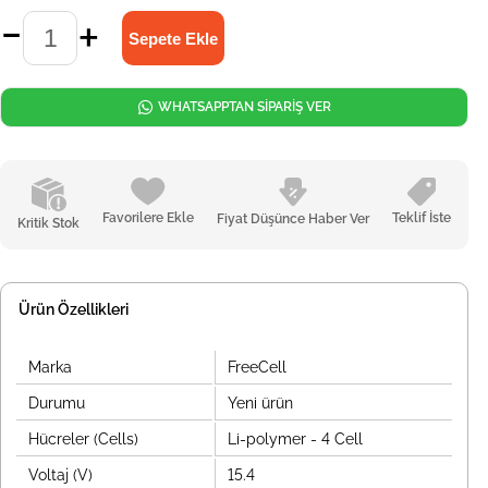
WHATSAPPTAN SİPARİŞ VER
Favorilere Ekle
Teklif İste
Fiyat Düşünce Haber Ver
Kritik Stok
Ürün Özellikleri
Marka
FreeCell
Durumu
Yeni ürün
Hücreler (Cells)
Li-polymer - 4 Cell
Voltaj (V)
15.4