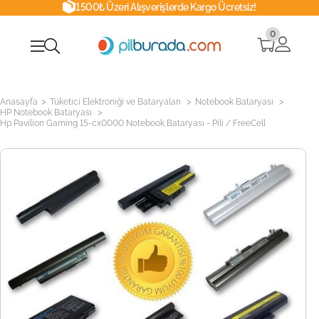
1500₺ Üzeri Alışverişlerde Kargo Ücretsiz!
0
>
>
>
Anasayfa
Tüketici Elektroniği ve Bataryaları
Notebook Bataryası
>
HP Notebook Bataryası
Hp Pavilion Gaming 15-cx0000 Notebook Bataryası - Pili / FreeCell