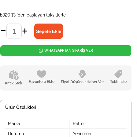
₺320,13
'den başlayan taksitlerle
WHATSAPPTAN SİPARİŞ VER
Favorilere Ekle
Teklif İste
Fiyat Düşünce Haber Ver
Kritik Stok
Ürün Özellikleri
Marka
Retro
Durumu
Yeni ürün