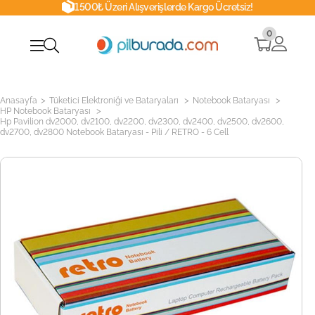
1500₺ Üzeri Alışverişlerde Kargo Ücretsiz!
0
>
>
>
Anasayfa
Tüketici Elektroniği ve Bataryaları
Notebook Bataryası
>
HP Notebook Bataryası
Hp Pavilion dv2000, dv2100, dv2200, dv2300, dv2400, dv2500, dv2600,
dv2700, dv2800 Notebook Bataryası - Pili / RETRO - 6 Cell