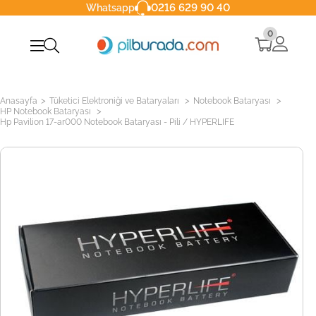
0216 629 90 40
Whatsapp
0
>
>
>
Anasayfa
Tüketici Elektroniği ve Bataryaları
Notebook Bataryası
>
HP Notebook Bataryası
Hp Pavilion 17-ar000 Notebook Bataryası - Pili / HYPERLIFE