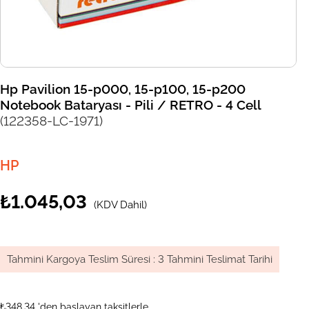
Hp Pavilion 15-p000, 15-p100, 15-p200
Notebook Bataryası - Pili / RETRO - 4 Cell
(122358-LC-1971)
HP
₺1.045,03
(KDV Dahil)
Tahmini Kargoya Teslim Süresi
:
3 Tahmini Teslimat Tarihi
₺348,34
'den başlayan taksitlerle