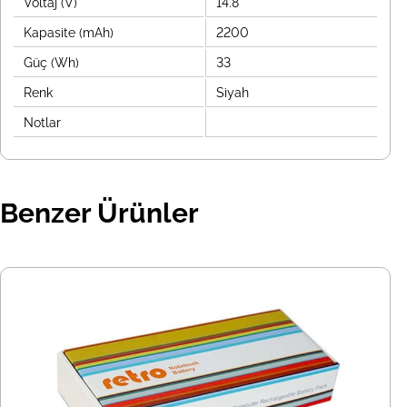
Voltaj (V)
14.8
Kapasite (mAh)
2200
Güç (Wh)
33
Renk
Siyah
Notlar
Benzer Ürünler