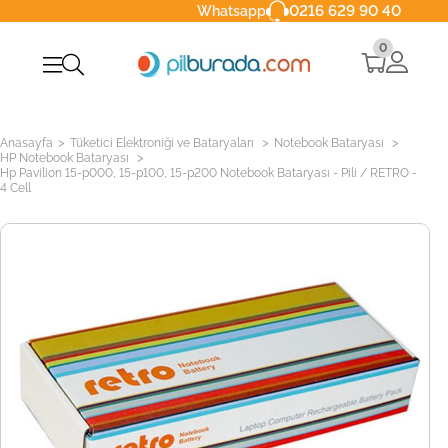
0216 629 90 40
Whatsapp
0
>
>
>
Anasayfa
Tüketici Elektroniği ve Bataryaları
Notebook Bataryası
>
HP Notebook Bataryası
Hp Pavilion 15-p000, 15-p100, 15-p200 Notebook Bataryası - Pili / RETRO -
4 Cell