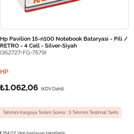
Hp Pavilion 15-n100 Notebook Bataryası - Pili /
RETRO - 4 Cell - Silver-Siyah
(352727-FG-7579)
HP
₺1.062,06
(KDV Dahil)
Tahmini Kargoya Teslim Süresi
:
3 Tahmini Teslimat Tarihi
₺354,02
'den başlayan taksitlerle