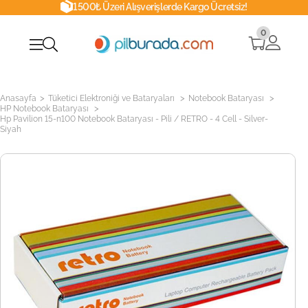
1500₺ Üzeri Alışverişlerde Kargo Ücretsiz!
0
>
>
>
Anasayfa
Tüketici Elektroniği ve Bataryaları
Notebook Bataryası
>
HP Notebook Bataryası
Hp Pavilion 15-n100 Notebook Bataryası - Pili / RETRO - 4 Cell - Silver-
Siyah