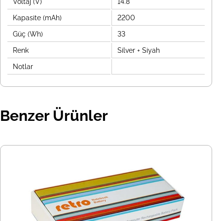
Voltaj (V)
14.8
Kapasite (mAh)
2200
Güç (Wh)
33
Renk
Silver + Siyah
Notlar
Benzer Ürünler