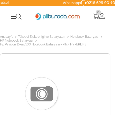
0216 629 90 40
Whatsapp
0
>
>
>
Anasayfa
Tüketici Elektroniği ve Bataryaları
Notebook Bataryası
>
HP Notebook Bataryası
Hp Pavilion 15-aw100 Notebook Bataryası - Pili / HYPERLIFE