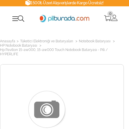
1500₺ Üzeri Alışverişlerde Kargo Ücretsiz!
0
>
>
>
Anasayfa
Tüketici Elektroniği ve Bataryaları
Notebook Bataryası
>
HP Notebook Bataryası
Hp Pavilion 15-aw000, 15-aw000 Touch Notebook Bataryası - Pili /
HYPERLIFE