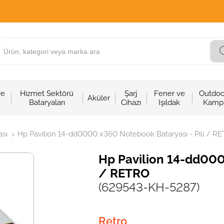
ve
Hizmet Sektörü
Şarj
Fener ve
Outdoo
Aküler
Bataryaları
Cihazı
Işıldak
Kamp
sı
Hp Pavilion 14-dd0000 x360 Notebook Bataryası - Pili / R
>
Hp Pavilion 14-dd000
/ RETRO
(629543-KH-5287)
Retro