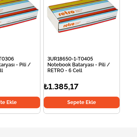
T0306
3UR18650-1-T0405
ryası - Pili /
Notebook Bataryası - Pili /
ll
RETRO - 6 Cell
₺1.385,17
te Ekle
Sepete Ekle