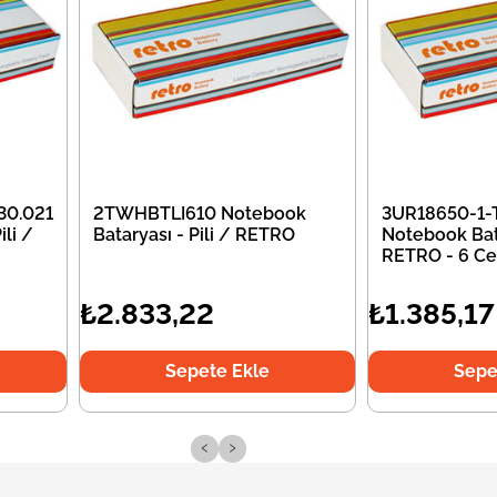
30.021
2TWHBTLI610 Notebook
3UR18650-1-
li /
Bataryası - Pili / RETRO
Notebook Bata
RETRO - 6 Ce
₺2.833,22
₺1.385,17
Sepete Ekle
Sepe
‹
›