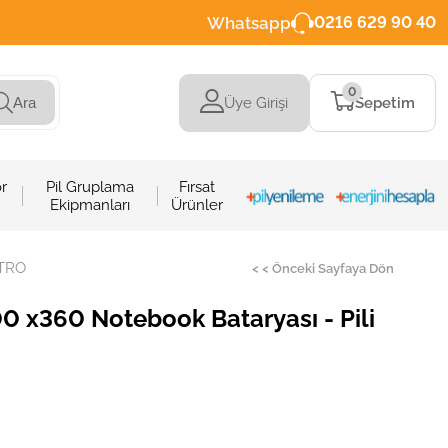
Whatsapp
0216 629 90 40
0
Üye Girişi
Sepetim
Ara
r
Pil Gruplama
Fırsat
Ekipmanları
Ürünler
ETRO
< < Önceki Sayfaya Dön
0 x360 Notebook Bataryası - Pili