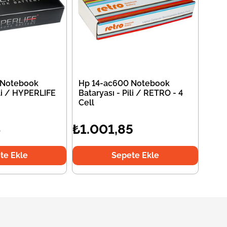
 Notebook
Hp 14-ac600 Notebook
ili / HYPERLIFE
Bataryası - Pili / RETRO - 4
Cell
4
₺1.001,85
te Ekle
Sepete Ekle