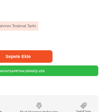
ahmini Teslimat Tarihi
WHATSAPPTAN SİPARİŞ VER
le
Teklif İste
Fiyat Düşünce Haber Ver