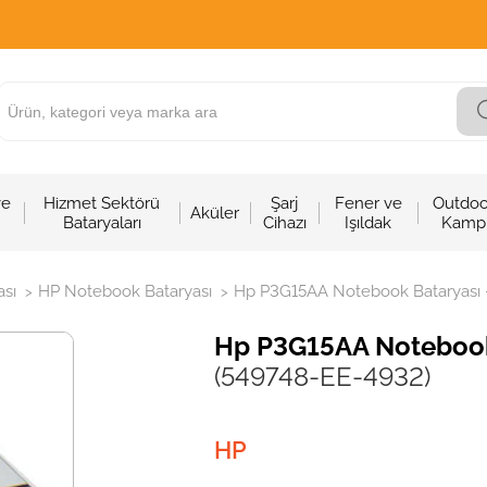
ve
Hizmet Sektörü
Şarj
Fener ve
Outdoo
Aküler
Bataryaları
Cihazı
Işıldak
Kamp
sı
HP Notebook Bataryası
Hp P3G15AA Notebook Bataryası - 
>
>
Hp P3G15AA Notebook B
(549748-EE-4932)
HP