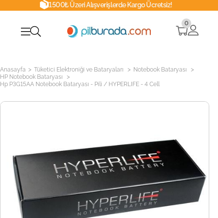
1500₺ Üzeri Alışverişlerde Kargo Ücretsiz!
0
>
>
>
Anasayfa
Tüketici Elektroniği ve Bataryaları
Notebook Bataryası
>
HP Notebook Bataryası
Hp P3G15AA Notebook Bataryası - Pili / HYPERLIFE - 4 Cell