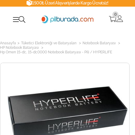
1500₺ Üzeri Alışverişlerde Kargo Ücretsiz!
0
>
>
>
Anasayfa
Tüketici Elektroniği ve Bataryaları
Notebook Bataryası
>
HP Notebook Bataryası
Hp Omen 15-dc, 15-dc0000 Notebook Bataryası - Pili / HYPERLIFE