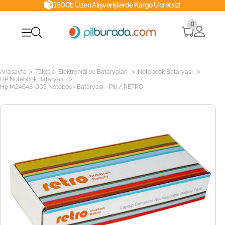
1500₺ Üzeri Alışverişlerde Kargo Ücretsiz!
0
>
>
>
Anasayfa
Tüketici Elektroniği ve Bataryaları
Notebook Bataryası
>
HP Notebook Bataryası
Hp M24648-005 Notebook Bataryası - Pili / RETRO