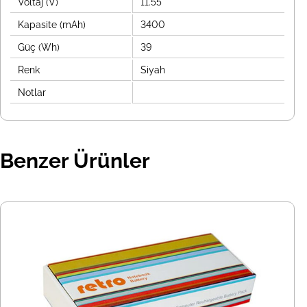
Voltaj (V)
11.55
Kapasite (mAh)
3400
Güç (Wh)
39
Renk
Siyah
Notlar
Benzer Ürünler