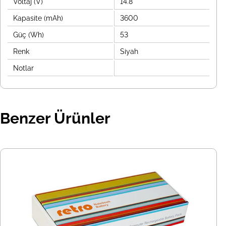
Voltaj (V)
14.8
Kapasite (mAh)
3600
Güç (Wh)
53
Renk
Siyah
Notlar
Benzer Ürünler