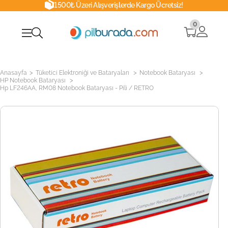
1500₺ Üzeri Alışverişlerde Kargo Ücretsiz!
0
>
>
>
Anasayfa
Tüketici Elektroniği ve Bataryaları
Notebook Bataryası
>
HP Notebook Bataryası
Hp LF246AA, RM08 Notebook Bataryası - Pili / RETRO