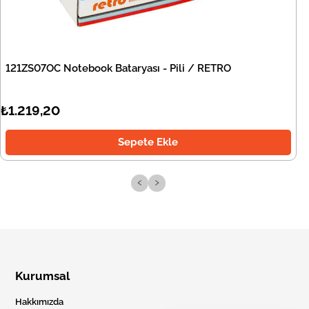
121ZS07OC Notebook Bataryası - Pili / RETRO
₺1.219,20
Sepete Ekle
‹
›
Kurumsal
Hakkımızda