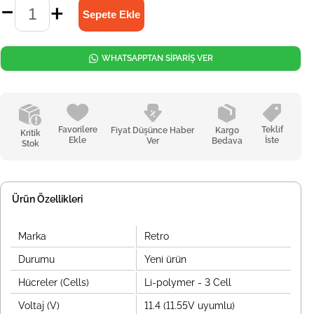
WHATSAPPTAN SİPARİŞ VER
Favorilere
Teklif
Fiyat Düşünce Haber
Kargo
Kritik
Ekle
İste
Ver
Bedava
Stok
Ürün Özellikleri
Marka
Retro
Durumu
Yeni ürün
Hücreler (Cells)
Li-polymer - 3 Cell
Voltaj (V)
11.4 (11.55V uyumlu)