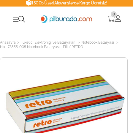
1500₺ Üzeri Alışverişlerde Kargo Ücretsiz!
0
>
>
>
Anasayfa
Tüketici Elektroniği ve Bataryaları
Notebook Bataryası
Hp L78555-005 Notebook Bataryası - Pili / RETRO