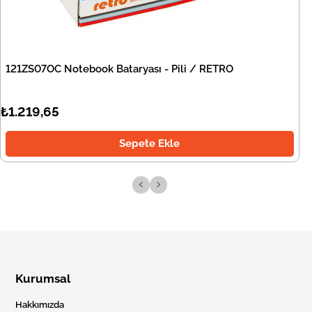
121ZS07OC Notebook Bataryası - Pili / RETRO
₺1.219,65
Sepete Ekle
‹
›
Kurumsal
Hakkımızda