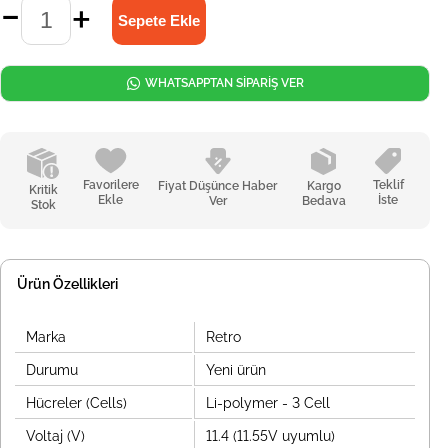
WHATSAPPTAN SİPARİŞ VER
Favorilere
Teklif
Fiyat Düşünce Haber
Kargo
Kritik
Ekle
İste
Ver
Bedava
Stok
Ürün Özellikleri
Marka
Retro
Durumu
Yeni ürün
Hücreler (Cells)
Li-polymer - 3 Cell
Voltaj (V)
11.4 (11.55V uyumlu)