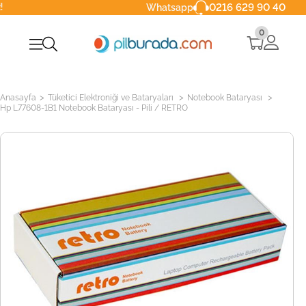
0216 629 90 40
Whatsapp
0
>
>
>
Anasayfa
Tüketici Elektroniği ve Bataryaları
Notebook Bataryası
Hp L77608-1B1 Notebook Bataryası - Pili / RETRO