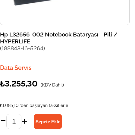
Hp L32656-002 Notebook Bataryası - Pili /
HYPERLIFE
(188843-I6-5264)
Data Servis
₺3.255,30
(KDV Dahil)
₺1.085,10
'den başlayan taksitlerle