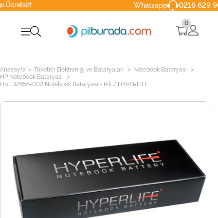
z!
0216 629 90 40
Whatsapp
0
>
>
>
Anasayfa
Tüketici Elektroniği ve Bataryaları
Notebook Bataryası
>
HP Notebook Bataryası
Hp L32656-002 Notebook Bataryası - Pili / HYPERLIFE