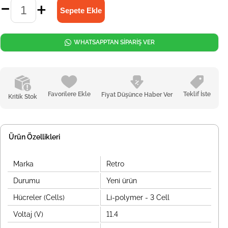
WHATSAPPTAN SİPARİŞ VER
Favorilere Ekle
Teklif İste
Fiyat Düşünce Haber Ver
Kritik Stok
Ürün Özellikleri
Marka
Retro
Durumu
Yeni ürün
Hücreler (Cells)
Li-polymer - 3 Cell
Voltaj (V)
11.4