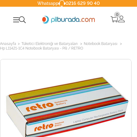
0216 629 90 40
Whatsapp
0
>
>
>
Anasayfa
Tüketici Elektroniği ve Bataryaları
Notebook Bataryası
Hp L11421-1C4 Notebook Bataryası - Pili / RETRO