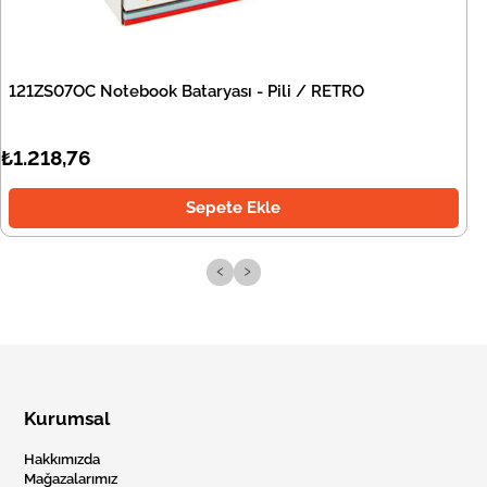
121ZS07OC Notebook Bataryası - Pili / RETRO
₺1.218,76
Sepete Ekle
‹
›
Kurumsal
Hakkımızda
Mağazalarımız