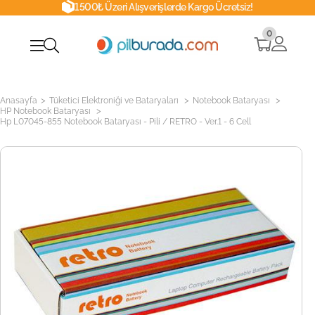
1500₺ Üzeri Alışverişlerde Kargo Ücretsiz!
0
>
>
>
Anasayfa
Tüketici Elektroniği ve Bataryaları
Notebook Bataryası
>
HP Notebook Bataryası
Hp L07045-855 Notebook Bataryası - Pili / RETRO - Ver.1 - 6 Cell