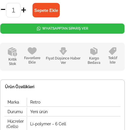
WHATSAPPTAN SİPARİŞ VER
Favorilere
Teklif
Fiyat Düşünce Haber
Kargo
Kritik
Ekle
İste
Ver
Bedava
Stok
Ürün Özellikleri
Marka
Retro
Durumu
Yeni ürün
Hücreler
Li-polymer - 6 Cell
(Cells)