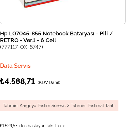
Hp L07045-855 Notebook Bataryası - Pili /
RETRO - Ver.1 - 6 Cell
(777117-OX-6747)
Data Servis
₺4.588,71
(KDV Dahil)
Tahmini Kargoya Teslim Süresi
:
3 Tahmini Teslimat Tarihi
₺1.529,57
'den başlayan taksitlerle