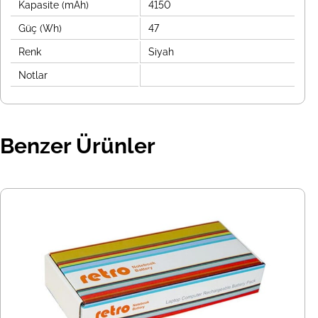
Kapasite (mAh)
4150
Güç (Wh)
47
Renk
Siyah
Notlar
Benzer Ürünler