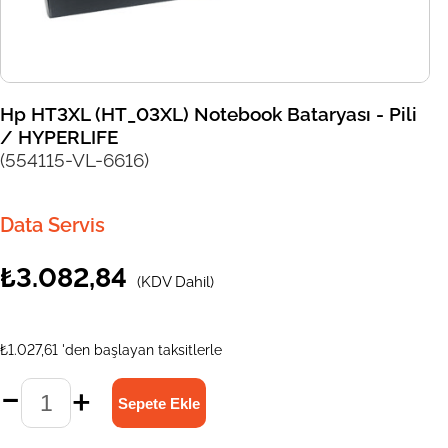
Hp HT3XL (HT_03XL) Notebook Bataryası - Pili
/ HYPERLIFE
(554115-VL-6616)
Data Servis
₺3.082,84
(KDV Dahil)
₺1.027,61
'den başlayan taksitlerle