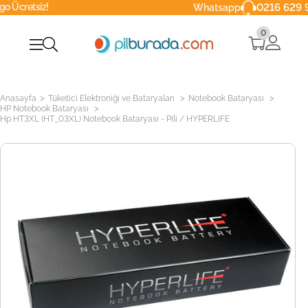
z!
0216 629 90 40
Whatsapp
0
>
>
>
Anasayfa
Tüketici Elektroniği ve Bataryaları
Notebook Bataryası
>
HP Notebook Bataryası
Hp HT3XL (HT_03XL) Notebook Bataryası - Pili / HYPERLIFE