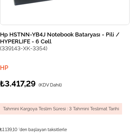
Hp HSTNN-YB4J Notebook Bataryası - Pili /
HYPERLIFE - 6 Cell
(339143-XK-3354)
HP
₺3.417,29
(KDV Dahil)
Tahmini Kargoya Teslim Süresi
:
3 Tahmini Teslimat Tarihi
₺1.139,10
'den başlayan taksitlerle