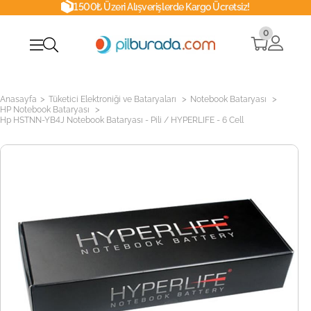
1500₺ Üzeri Alışverişlerde Kargo Ücretsiz!
0
>
>
>
Anasayfa
Tüketici Elektroniği ve Bataryaları
Notebook Bataryası
>
HP Notebook Bataryası
Hp HSTNN-YB4J Notebook Bataryası - Pili / HYPERLIFE - 6 Cell