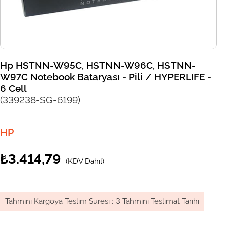
Hp HSTNN-W95C, HSTNN-W96C, HSTNN-
W97C Notebook Bataryası - Pili / HYPERLIFE -
6 Cell
(339238-SG-6199)
HP
₺3.414,79
(KDV Dahil)
Tahmini Kargoya Teslim Süresi
:
3 Tahmini Teslimat Tarihi