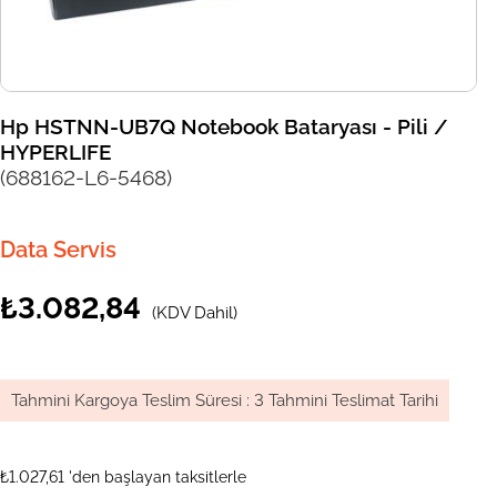
Hp HSTNN-UB7Q Notebook Bataryası - Pili /
HYPERLIFE
(688162-L6-5468)
Data Servis
₺3.082,84
(KDV Dahil)
Tahmini Kargoya Teslim Süresi
:
3 Tahmini Teslimat Tarihi
₺1.027,61
'den başlayan taksitlerle