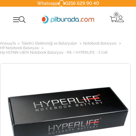
0216 629 90 40
Whatsapp
0
>
>
>
Anasayfa
Tüketici Elektroniği ve Bataryaları
Notebook Bataryası
>
HP Notebook Bataryası
Hp HSTNN-UB7A Notebook Bataryası - Pili / HYPERLIFE - 3 Cell