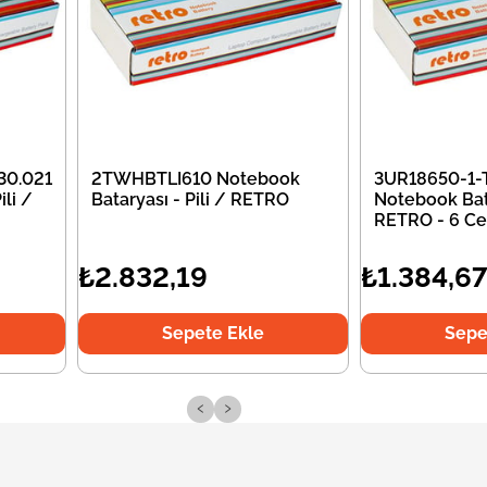
30.021
2TWHBTLI610 Notebook
3UR18650-1-
li /
Bataryası - Pili / RETRO
Notebook Bata
RETRO - 6 Ce
₺2.832,19
₺1.384,6
Sepete Ekle
Sepe
‹
›