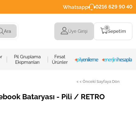
Whatsapp
0216 629 90 40
0
Üye Girişi
Sepetim
Ara
r
Pil Gruplama
Fırsat
Ekipmanları
Ürünler
< < Önceki Sayfaya Dön
ook Bataryası - Pili / RETRO