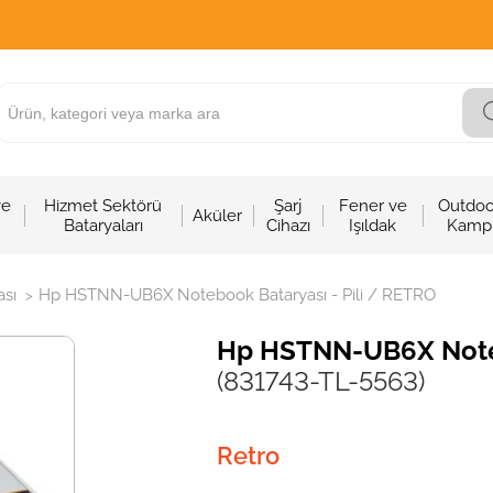
ve
Hizmet Sektörü
Şarj
Fener ve
Outdoo
Aküler
Bataryaları
Cihazı
Işıldak
Kamp
sı
Hp HSTNN-UB6X Notebook Bataryası - Pili / RETRO
>
Hp HSTNN-UB6X Noteb
(831743-TL-5563)
Retro