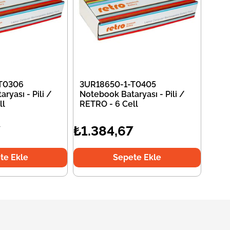
T0306
3UR18650-1-T0405
ryası - Pili /
Notebook Bataryası - Pili /
ll
RETRO - 6 Cell
7
₺1.384,67
te Ekle
Sepete Ekle