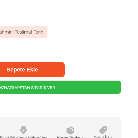
ahmini Teslimat Tarihi
WHATSAPPTAN SİPARİŞ VER
Teklif İste
Fiyat Düşünce Haber Ver
Kargo Bedava