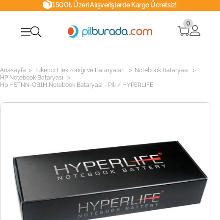
1500₺ Üzeri Alışverişlerde Kargo Ücretsiz!
0
>
>
>
Anasayfa
Tüketici Elektroniği ve Bataryaları
Notebook Bataryası
>
HP Notebook Bataryası
Hp HSTNN-OB1H Notebook Bataryası - Pili / HYPERLIFE