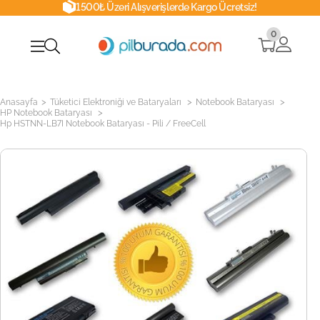
1500₺ Üzeri Alışverişlerde Kargo Ücretsiz!
0
>
>
>
Anasayfa
Tüketici Elektroniği ve Bataryaları
Notebook Bataryası
>
HP Notebook Bataryası
Hp HSTNN-LB7I Notebook Bataryası - Pili / FreeCell