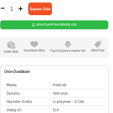
WHATSAPPTAN SİPARİŞ VER
Favorilere Ekle
Teklif İste
Fiyat Düşünce Haber Ver
Kritik Stok
Ürün Özellikleri
Marka
FreeCell
Durumu
Yeni ürün
Hücreler (Cells)
Li-polymer - 3 Cell
Voltaj (V)
11.4