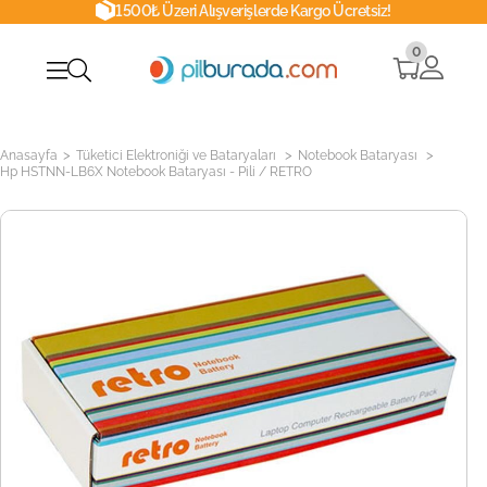
1500₺ Üzeri Alışverişlerde Kargo Ücretsiz!
0
>
>
>
Anasayfa
Tüketici Elektroniği ve Bataryaları
Notebook Bataryası
Hp HSTNN-LB6X Notebook Bataryası - Pili / RETRO