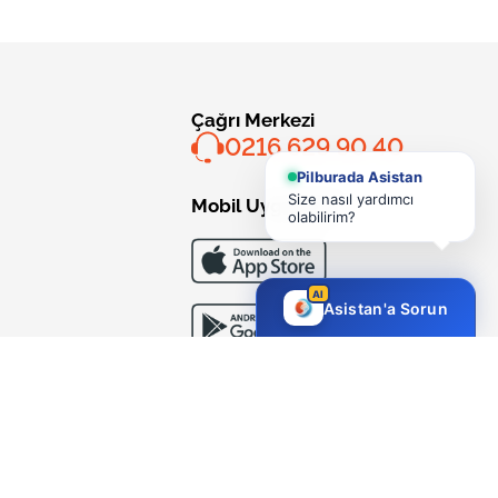
Çağrı Merkezi
0216 629 90 40
Pilburada Asistan
Size nasıl yardımcı
Mobil Uygulama
olabilirim?
AI
Asistan'a Sorun
Bizi Takip Edin