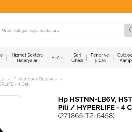
ve
Hizmet Sektörü
Şarj
Fener ve
Outdoo
Aküler
Bataryaları
Cihazı
Işıldak
Kamp
sı
HP Notebook Bataryası
>
>
RLIFE - 4 Cell
Hp HSTNN-LB6V, HSTN
Pili / HYPERLIFE - 4 C
(271865-T2-6458)