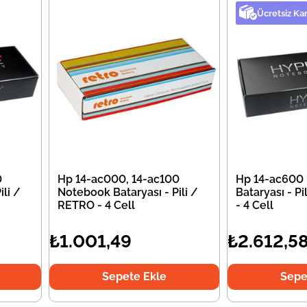
Ücretsiz Ka
0
Hp 14-ac000, 14-ac100
Hp 14-ac600
li /
Notebook Bataryası - Pili /
Bataryası - P
RETRO - 4 Cell
- 4 Cell
₺1.001,49
₺2.612,5
Sepete Ekle
Sepe