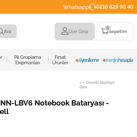
Whatsapp
0216 629 90 40
0
Üye Girişi
Sepetim
Ara
r
Pil Gruplama
Fırsat
Ekipmanları
Ürünler
< < Önceki Sayfaya
Dön
N-LBV6 Notebook Bataryası -
ell