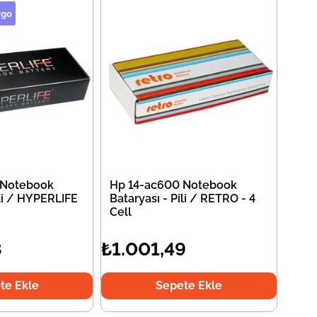
rgo
 Notebook
Hp 14-ac600 Notebook
ili / HYPERLIFE
Bataryası - Pili / RETRO - 4
Cell
8
₺1.001,49
te Ekle
Sepete Ekle