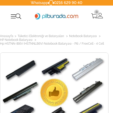
0216 629 90 40
Whatsapp
0
>
>
>
Anasayfa
Tüketici Elektroniği ve Bataryaları
Notebook Bataryası
>
HP Notebook Bataryası
Hp HSTNN-IB6V (HSTNNLB6V) Notebook Bataryası - Pili / FreeCell - 4 Cell