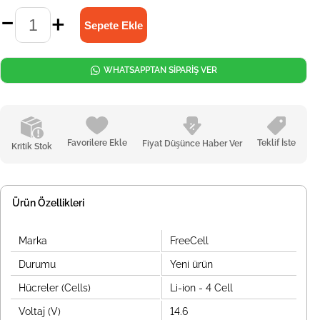
WHATSAPPTAN SİPARİŞ VER
Favorilere Ekle
Teklif İste
Fiyat Düşünce Haber Ver
Kritik Stok
Ürün Özellikleri
Marka
FreeCell
Durumu
Yeni ürün
Hücreler (Cells)
Li-ion - 4 Cell
Voltaj (V)
14.6