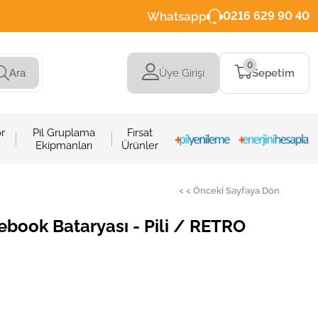
Whatsapp
0216 629 90 40
0
Üye Girişi
Sepetim
Ara
r
Pil Gruplama
Fırsat
Ekipmanları
Ürünler
< < Önceki Sayfaya Dön
ook Bataryası - Pili / RETRO