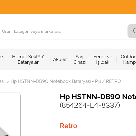
ve
Hizmet Sektörü
Şarj
Fener ve
Outdoo
Aküler
Bataryaları
Cihazı
Işıldak
Kamp
sı
Hp HSTNN-DB9Q Notebook Bataryası - Pili / RETRO
>
Hp HSTNN-DB9Q Noteb
(854264-L4-8337)
Retro