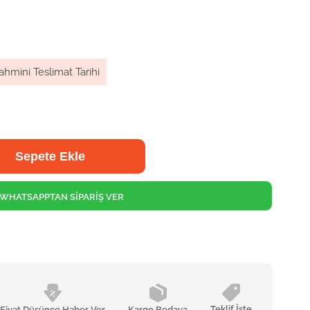
ahmini Teslimat Tarihi
WHATSAPPTAN SİPARİŞ VER
Teklif İste
Fiyat Düşünce Haber Ver
Kargo Bedava