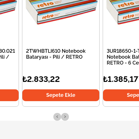
30.021
2TWHBTLI610 Notebook
3UR18650-1-
li /
Bataryası - Pili / RETRO
Notebook Bata
RETRO - 6 Ce
₺2.833,22
₺1.385,17
Sepete Ekle
Sepe
‹
›