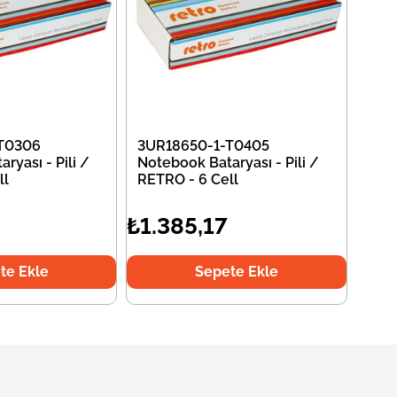
T0306
3UR18650-1-T0405
ryası - Pili /
Notebook Bataryası - Pili /
ll
RETRO - 6 Cell
₺1.385,17
te Ekle
Sepete Ekle