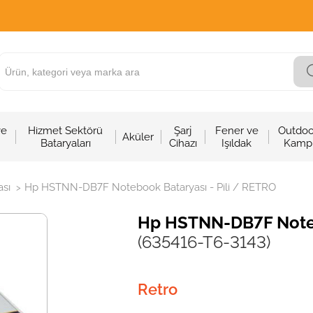
ve
Hizmet Sektörü
Şarj
Fener ve
Outdoo
Aküler
Bataryaları
Cihazı
Işıldak
Kamp
sı
Hp HSTNN-DB7F Notebook Bataryası - Pili / RETRO
>
Hp HSTNN-DB7F Noteb
(635416-T6-3143)
Retro