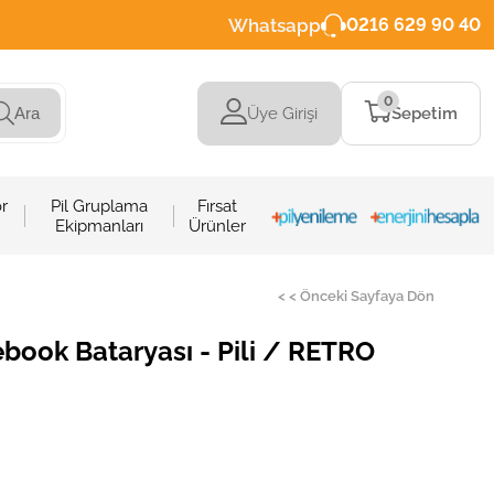
Whatsapp
0216 629 90 40
0
Üye Girişi
Sepetim
Ara
r
Pil Gruplama
Fırsat
Ekipmanları
Ürünler
< < Önceki Sayfaya Dön
ook Bataryası - Pili / RETRO