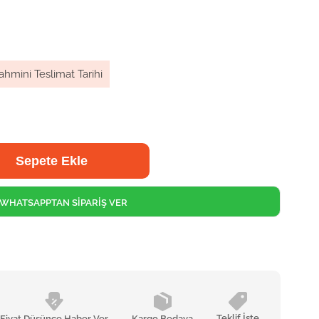
ahmini Teslimat Tarihi
WHATSAPPTAN SİPARİŞ VER
Teklif İste
Fiyat Düşünce Haber Ver
Kargo Bedava