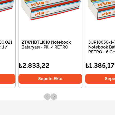
30.021
2TWHBTLI610 Notebook
3UR18650-1-
li /
Bataryası - Pili / RETRO
Notebook Bata
RETRO - 6 Ce
₺2.833,22
₺1.385,17
Sepete Ekle
Sepe
‹
›