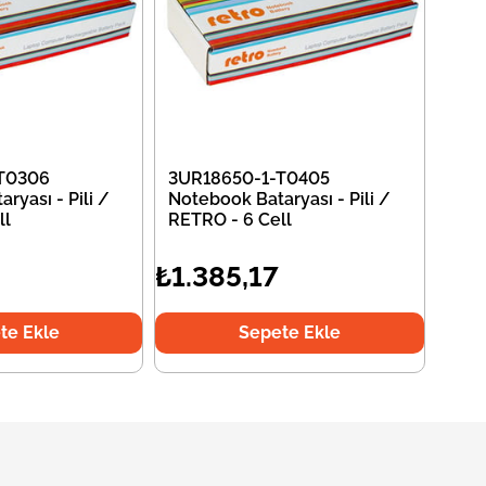
T0306
3UR18650-1-T0405
ryası - Pili /
Notebook Bataryası - Pili /
ll
RETRO - 6 Cell
₺1.385,17
te Ekle
Sepete Ekle