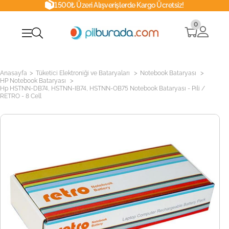
1500₺ Üzeri Alışverişlerde Kargo Ücretsiz!
0
>
>
>
Anasayfa
Tüketici Elektroniği ve Bataryaları
Notebook Bataryası
>
HP Notebook Bataryası
Hp HSTNN-DB74, HSTNN-IB74, HSTNN-OB75 Notebook Bataryası - Pili /
RETRO - 8 Cell