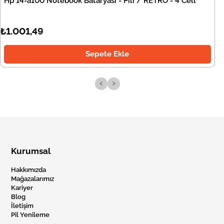
Hp 14-a100 Notebook Bataryası - Pili / RETRO - 4 Cell
₺1.001,49
Sepete Ekle
‹
›
Kurumsal
Hakkımızda
Mağazalarımız
Kariyer
Blog
İletişim
Pil Yenileme