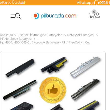
etsiz!
0216 629 90 4
Whatsapp
0
>
>
>
Anasayfa
Tüketici Elektroniği ve Bataryaları
Notebook Bataryası
>
HP Notebook Bataryası
Hp HS04, HS04041-CL Notebook Bataryası - Pili / FreeCell - 4 Cell