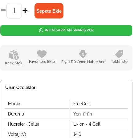
WHATSAPPTAN SİPARİŞ VER
Favorilere Ekle
Teklif İste
Fiyat Düşünce Haber Ver
Kritik Stok
Ürün Özellikleri
Marka
FreeCell
Durumu
Yeni ürün
Hücreler (Cells)
Li-ion - 4 Cell
Voltaj (V)
14.6