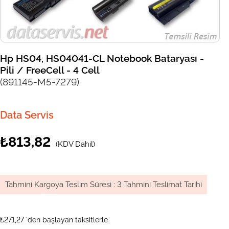
Hp HS04, HS04041-CL Notebook Bataryası -
Pili / FreeCell - 4 Cell
(891145-M5-7279)
Data Servis
₺813,82
(KDV Dahil)
Tahmini Kargoya Teslim Süresi
:
3 Tahmini Teslimat Tarihi
₺271,27
'den başlayan taksitlerle