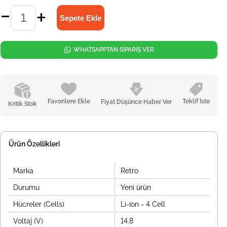
WHATSAPPTAN SİPARİŞ VER
Favorilere Ekle
Teklif İste
Fiyat Düşünce Haber Ver
Kritik Stok
Ürün Özellikleri
Marka
Retro
Durumu
Yeni ürün
Hücreler (Cells)
Li-ion - 4 Cell
Voltaj (V)
14.8