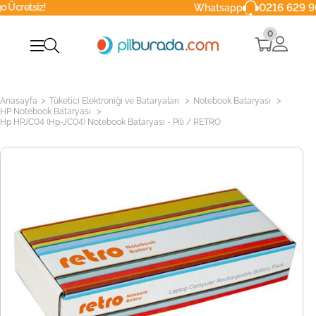
z!
0216 629 90 40
Whatsapp
0
>
>
>
Anasayfa
Tüketici Elektroniği ve Bataryaları
Notebook Bataryası
>
HP Notebook Bataryası
Hp HPJC04 (Hp-JC04) Notebook Bataryası - Pili / RETRO