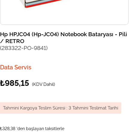
Hp HPJC04 (Hp-JC04) Notebook Bataryası - Pili
/ RETRO
(283322-PO-9841)
Data Servis
₺985,15
(KDV Dahil)
Tahmini Kargoya Teslim Süresi
:
3 Tahmini Teslimat Tarihi
₺328,38
'den başlayan taksitlerle