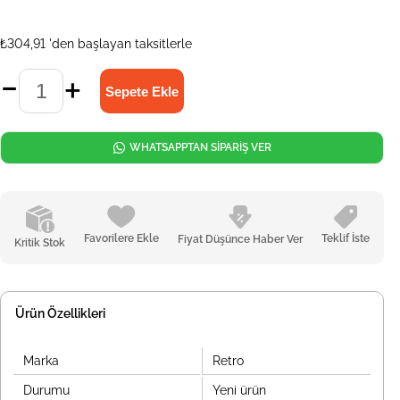
₺304,91
'den başlayan taksitlerle
WHATSAPPTAN SİPARİŞ VER
Favorilere Ekle
Teklif İste
Fiyat Düşünce Haber Ver
Kritik Stok
Ürün Özellikleri
Marka
Retro
Durumu
Yeni ürün