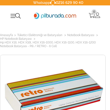
0216 629 90 40
Whatsapp
0
>
>
>
Anasayfa
Tüketici Elektroniği ve Bataryaları
Notebook Bataryası
>
HP Notebook Bataryası
Hp HDX X16, HDX X16t, HDX X16-1000, HDX X16-1100, HDX X16-1200
Notebook Bataryası - Pili / RETRO - 6 Cell