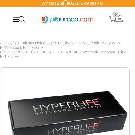
0216 629 90 40
Whatsapp
0
>
>
>
Anasayfa
Tüketici Elektroniği ve Bataryaları
Notebook Bataryası
>
HP Notebook Bataryası
Hp G70, G70-100, G70-200, G70-300, G70-400 Notebook Bataryası - Pili /
HYPERLIFE