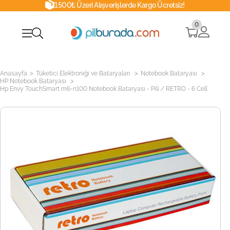
1500₺ Üzeri Alışverişlerde Kargo Ücretsiz!
0
>
>
>
Anasayfa
Tüketici Elektroniği ve Bataryaları
Notebook Bataryası
>
HP Notebook Bataryası
Hp Envy TouchSmart m6-n100 Notebook Bataryası - Pili / RETRO - 6 Cell