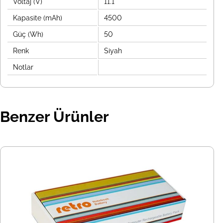
Voltaj (V)
11.1
Kapasite (mAh)
4500
Güç (Wh)
50
Renk
Siyah
Notlar
Benzer Ürünler