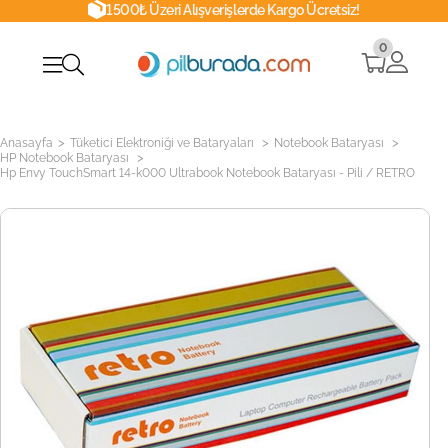
1500₺ Üzeri Alışverişlerde Kargo Ücretsiz!
0
>
>
>
Anasayfa
Tüketici Elektroniği ve Bataryaları
Notebook Bataryası
>
HP Notebook Bataryası
Hp Envy TouchSmart 14-k000 Ultrabook Notebook Bataryası - Pili / RETRO