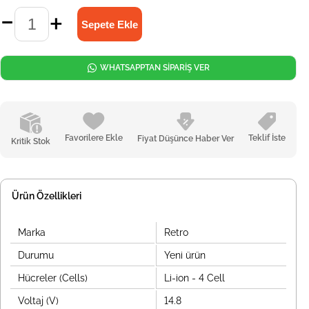
WHATSAPPTAN SİPARİŞ VER
Favorilere Ekle
Teklif İste
Fiyat Düşünce Haber Ver
Kritik Stok
Ürün Özellikleri
Marka
Retro
Durumu
Yeni ürün
Hücreler (Cells)
Li-ion - 4 Cell
Voltaj (V)
14.8