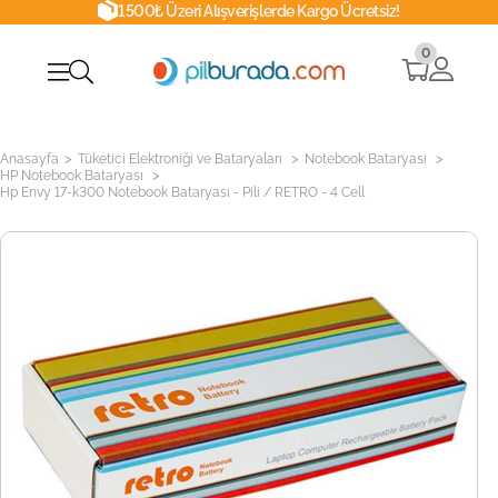
1500₺ Üzeri Alışverişlerde Kargo Ücretsiz!
0
>
>
>
Anasayfa
Tüketici Elektroniği ve Bataryaları
Notebook Bataryası
>
HP Notebook Bataryası
Hp Envy 17-k300 Notebook Bataryası - Pili / RETRO - 4 Cell