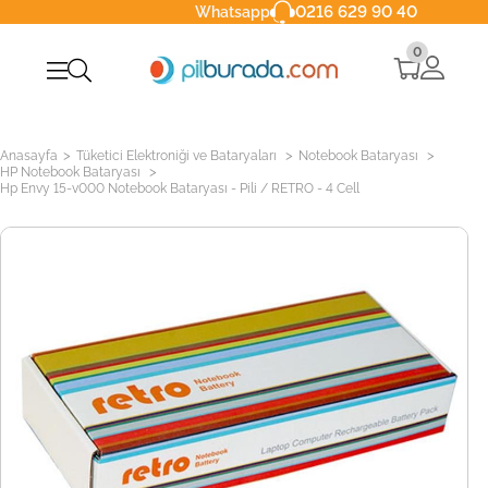
0216 629 90 40
Whatsapp
0
>
>
>
Anasayfa
Tüketici Elektroniği ve Bataryaları
Notebook Bataryası
>
HP Notebook Bataryası
Hp Envy 15-v000 Notebook Bataryası - Pili / RETRO - 4 Cell