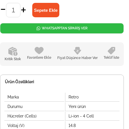
WHATSAPPTAN SİPARİŞ VER
Favorilere Ekle
Teklif İste
Fiyat Düşünce Haber Ver
Kritik Stok
Ürün Özellikleri
Marka
Retro
Durumu
Yeni ürün
Hücreler (Cells)
Li-ion - 4 Cell
Voltaj (V)
14.8