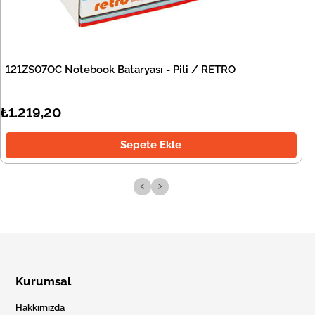
121ZS07OC Notebook Bataryası - Pili / RETRO
₺1.219,20
Sepete Ekle
‹
›
Kurumsal
Hakkımızda