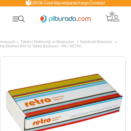
1500₺ Üzeri Alışverişlerde Kargo Ücretsiz!
0
>
>
>
Anasayfa
Tüketici Elektroniği ve Bataryaları
Notebook Bataryası
Hp ElitePad 900 G1 Tablet Bataryası - Pili / RETRO