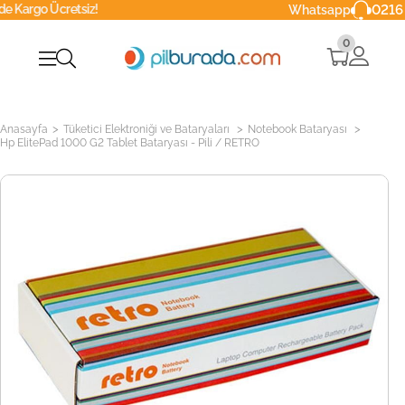
retsiz!
0216 629 90 4
Whatsapp
0
>
>
>
Anasayfa
Tüketici Elektroniği ve Bataryaları
Notebook Bataryası
Hp ElitePad 1000 G2 Tablet Bataryası - Pili / RETRO