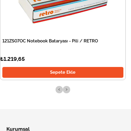
121ZS07OC Notebook Bataryası - Pili / RETRO
₺1.219,65
Sepete Ekle
‹
›
Kurumsal