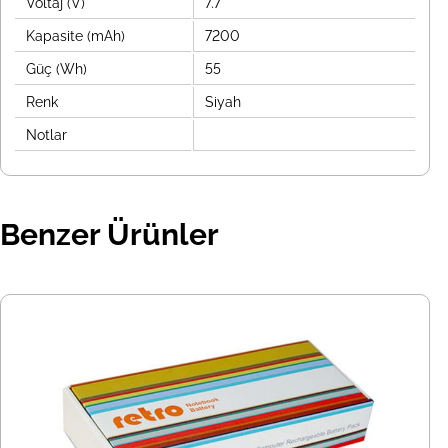
Voltaj (V)
7.7
Kapasite (mAh)
7200
Güç (Wh)
55
Renk
Siyah
Notlar
Benzer Ürünler