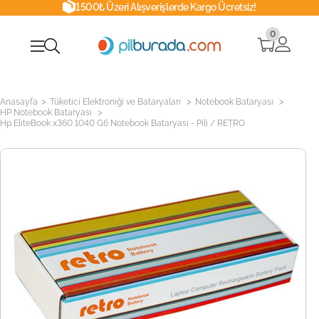
1500₺ Üzeri Alışverişlerde Kargo Ücretsiz!
0
>
>
>
Anasayfa
Tüketici Elektroniği ve Bataryaları
Notebook Bataryası
>
HP Notebook Bataryası
Hp EliteBook x360 1040 G6 Notebook Bataryası - Pili / RETRO