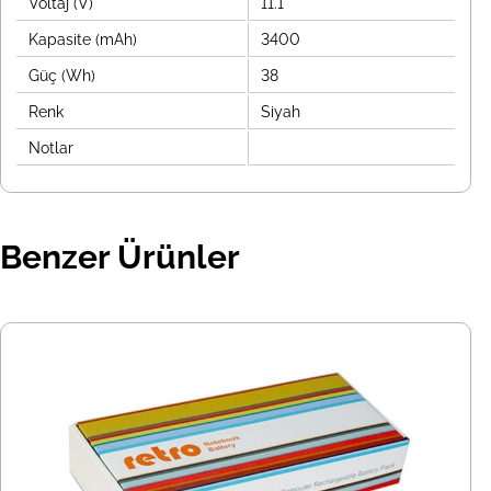
Voltaj (V)
11.1
Kapasite (mAh)
3400
Güç (Wh)
38
Renk
Siyah
Notlar
Benzer Ürünler