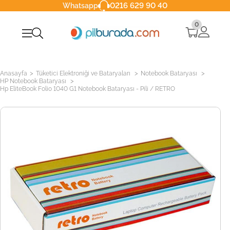
0216 629 90 40
Whatsapp
0
>
>
>
Anasayfa
Tüketici Elektroniği ve Bataryaları
Notebook Bataryası
>
HP Notebook Bataryası
Hp EliteBook Folio 1040 G1 Notebook Bataryası - Pili / RETRO