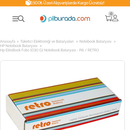
1500₺ Üzeri Alışverişlerde Kargo Ücretsiz!
0
>
>
>
Anasayfa
Tüketici Elektroniği ve Bataryaları
Notebook Bataryası
>
HP Notebook Bataryası
Hp EliteBook Folio 1030 G1 Notebook Bataryası - Pili / RETRO