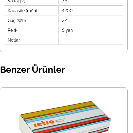
Voltaj (V)
7.6
Kapasite (mAh)
4200
Güç (Wh)
32
Renk
Siyah
Notlar
Benzer Ürünler