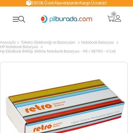
1500₺ Üzeri Alışverişlerde Kargo Ücretsiz!
0
>
>
>
Anasayfa
Tüketici Elektroniği ve Bataryaları
Notebook Bataryası
>
HP Notebook Bataryası
Hp EliteBook 8460p, 8460w Notebook Bataryası - Pili / RETRO - 9 Cell