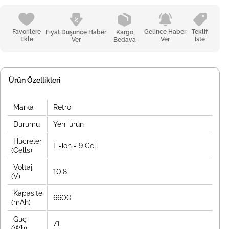
Favorilere
Gelince Haber
Teklif
Fiyat Düşünce Haber
Kargo
Ekle
Ver
İste
Ver
Bedava
Ürün Özellikleri
Marka
Retro
Durumu
Yeni ürün
Hücreler
Li-ion - 9 Cell
(Cells)
Voltaj
10.8
(V)
Kapasite
6600
(mAh)
Güç
71
(Wh)