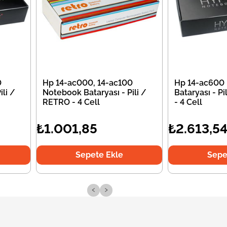
0
Hp 14-ac000, 14-ac100
Hp 14-ac600
li /
Notebook Bataryası - Pili /
Bataryası - P
RETRO - 4 Cell
- 4 Cell
₺1.001,85
₺2.613,5
Sepete Ekle
Sepe
‹
›