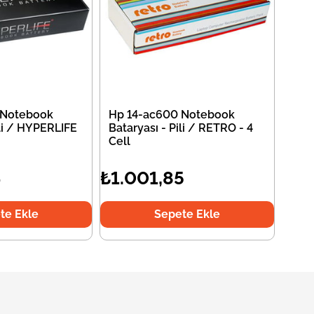
 Notebook
Hp 14-ac600 Notebook
ili / HYPERLIFE
Bataryası - Pili / RETRO - 4
Cell
4
₺1.001,85
te Ekle
Sepete Ekle