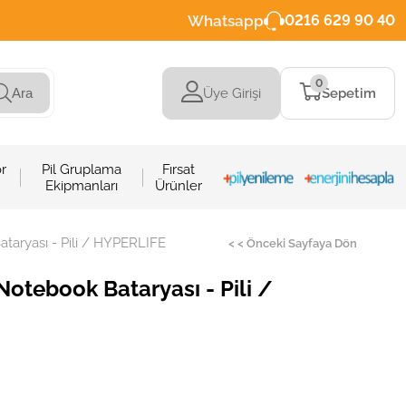
Whatsapp
0216 629 90 40
0
Üye Girişi
Sepetim
Ara
r
Pil Gruplama
Fırsat
Ekipmanları
Ürünler
taryası - Pili / HYPERLIFE
< < Önceki Sayfaya Dön
otebook Bataryası - Pili /