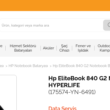
ve
Hizmet Sektörü
Şarj
Fener ve
Outdoo
Aküler
Bataryaları
Cihazı
Işıldak
Kamp
sı
HP Notebook Bataryası
Hp EliteBook 840 G2 Notebook Ba
>
>
Hp EliteBook 840 G2 N
HYPERLIFE
(175574-YN-6491)
Data Servis