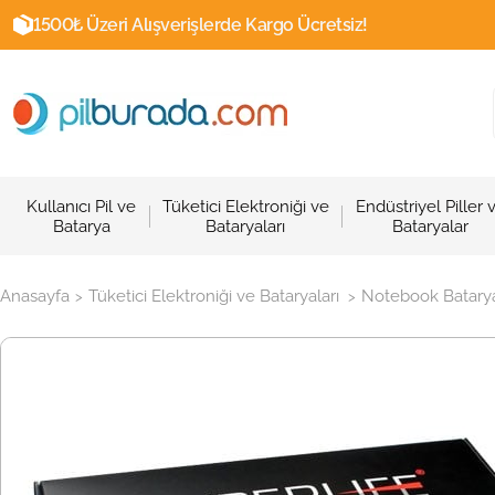
1500₺ Üzeri Alışverişlerde Kargo Ücretsiz!
Kullanıcı Pil ve
Tüketici Elektroniği ve
Endüstriyel Piller 
Batarya
Bataryaları
Bataryalar
Anasayfa
Tüketici Elektroniği ve Bataryaları
Notebook Batarya
>
>